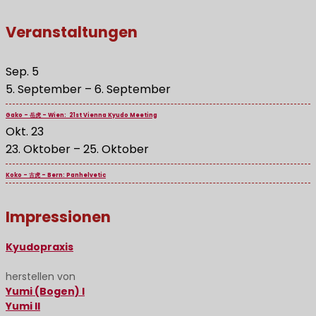
Veranstaltungen
Sep.
5
5. September
–
6. September
Gako – 岳虎 – Wien: 21st Vienna Kyudo Meeting
Okt.
23
23. Oktober
–
25. Oktober
Koko – 古虎 – Bern: Panhelvetic
Impressionen
Kyudopraxis
herstellen von
Yumi (Bogen) I
Yumi II