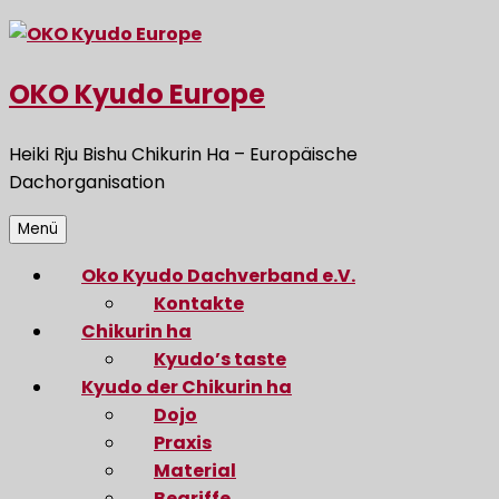
Zum
Inhalt
springen
OKO Kyudo Europe
Heiki Rju Bishu Chikurin Ha – Europäische
Dachorganisation
Menü
Oko Kyudo Dachverband e.V.
Kontakte
Chikurin ha
Kyudo’s taste
Kyudo der Chikurin ha
Dojo
Praxis
Material
Begriffe